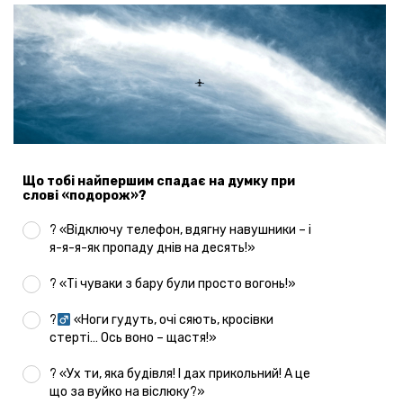
Що тобі найпершим спадає на думку при
слові «подорож»?
? «Відключу телефон, вдягну навушники – і
я-я-я-як пропаду днів на десять!»
? «Ті чуваки з бару були просто вогонь!»
?‍
«Ноги гудуть, очі сяють, кросівки
стерті… Ось воно – щастя!»
? «Ух ти, яка будівля! І дах прикольний! А це
що за вуйко на віслюку?»