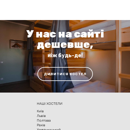
У нас на сайтi
дешевше,
нiж будь-де!
ДИВИТИСЯ ХОСТЕЛ
НАШІ ХОСТЕЛИ
Київ
Львів
Полтава
Рахів
Хмельницький