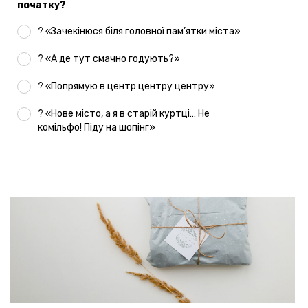
початку?
? «Зачекінюся біля головної пам’ятки міста»
? «А де тут смачно годують?»
? «Попрямую в центр центру центру»
? «Нове місто, а я в старій куртці… Не
комільфо! Піду на шопінг»