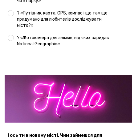
чи в парку»
? «Путівник, карта, GPS, компас і що там ще
придумано для любителів досліджувати
місто?»
? «Фотокамера для знімків, від яких заридає
National Geographic»
І ось ти в новому місті. Чим займешся для