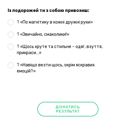
Із подорожей ти з собою привозиш:
? «По магнітику в кожні дружні руки»
? «Звичайно, смаколики!»
? «Щось круте та стильне – одяг, взуття,
прикраси…»
? «Навіщо везти щось, окрім яскравих
емоцій?»
ДIЗНАТИСЬ
РЕЗУЛЬТАТ