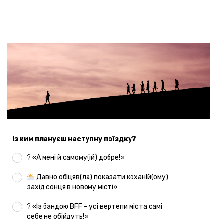
Із ким плануєш наступну поїздку?
? «А мені й самому(ій) добре!»
Давно обіцяв(ла) показати коханій(ому)
захід сонця в новому місті»
? «Із бандою BFF – усі вертепи міста самі
себе не обійдуть!»