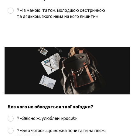
? «Із мамою, татом, молодшою сестричкою
та дядьком, якого нема на кого лишити»
Без чого не обходяться твої поїздки?
? «Звісно ж, улюблені кроси!»
? «Без чогось, що можна почитати на пляжі