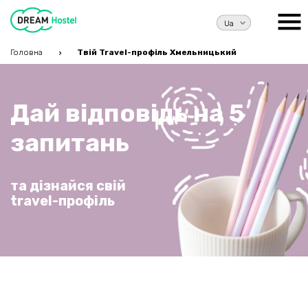
Головна
Твiй Travel-профiль Хмельницький
Дай відповідь на 5
запитань
та дiзнайся свiй
travel-профiль